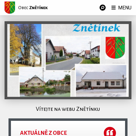
MENU
Obec
Znětínek
Vítejte na webu Znětínku
AKTUÁLNĚ Z OBCE