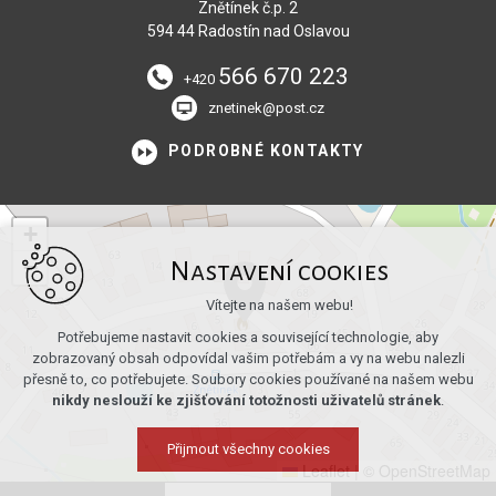
Znětínek č.p. 2
594 44 Radostín nad Oslavou
566 670 223
+420
znetinek@post.cz
PODROBNÉ KONTAKTY
+
−
Nastavení cookies
Vítejte na našem webu!
Potřebujeme nastavit cookies a související technologie, aby
zobrazovaný obsah odpovídal vašim potřebám a vy na webu nalezli
přesně to, co potřebujete. Soubory cookies používané na našem webu
nikdy neslouží ke zjišťování totožnosti uživatelů stránek
.
Přijmout všechny cookies
Leaflet
|
© OpenStreetMap