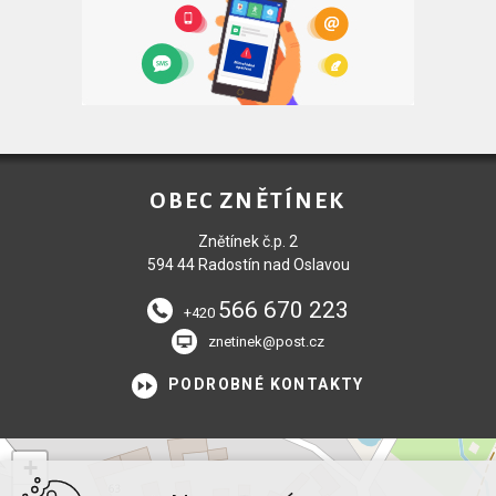
OBEC ZNĚTÍNEK
Znětínek č.p. 2
594 44 Radostín nad Oslavou
566 670 223
+420
znetinek@post.cz
PODROBNÉ KONTAKTY
+