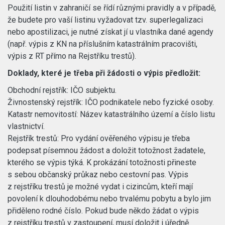
Použití listin v zahraničí se řídí různými pravidly a v případě,
že budete pro vaší listinu vyžadovat tzv. superlegalizaci
nebo apostilizaci, je nutné získat jí u vlastníka dané agendy
(např. výpis z KN na příslušním katastrálním pracovišti,
výpis z RT přímo na Rejstříku trestů).
Doklady, které je třeba při žádosti o výpis předložit:
Obchodní rejstřík: IČO subjektu.
Živnostenský rejstřík: IČO podnikatele nebo fyzické osoby.
Katastr nemovitostí: Název katastrálního území a číslo listu
vlastnictví.
Rejstřík trestů: Pro vydání ověřeného výpisu je třeba
podepsat písemnou žádost a doložit totožnost žadatele,
kterého se výpis týká. K prokázání totožnosti přineste
s sebou občanský průkaz nebo cestovní pas. Výpis
z rejstříku trestů je možné vydat i cizincům, kteří mají
povolení k dlouhodobému nebo trvalému pobytu a bylo jim
přiděleno rodné číslo. Pokud bude někdo žádat o výpis
z rejstříku trestů v zastoupení, musí doložit i úředně