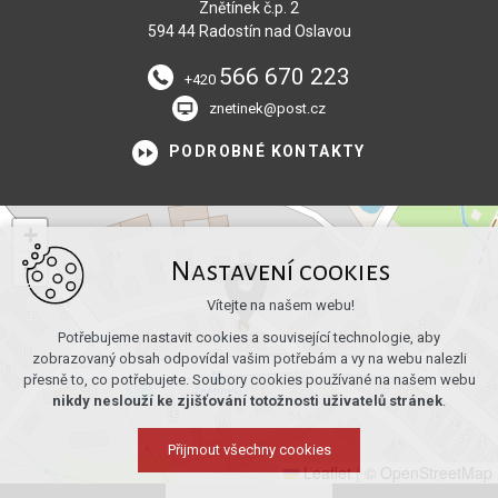
Znětínek č.p. 2
594 44 Radostín nad Oslavou
566 670 223
+420
znetinek@post.cz
PODROBNÉ KONTAKTY
+
−
Nastavení cookies
Vítejte na našem webu!
Potřebujeme nastavit cookies a související technologie, aby
zobrazovaný obsah odpovídal vašim potřebám a vy na webu nalezli
přesně to, co potřebujete. Soubory cookies používané na našem webu
nikdy neslouží ke zjišťování totožnosti uživatelů stránek
.
Přijmout všechny cookies
Leaflet
|
© OpenStreetMap