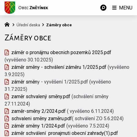
MENU
Obec
Znětínek
Úřední deska
Záměry obce
Záměry obce
záměr o pronájmu obecnich pozemků 2025.pdf
(vyvěšeno 30.10.2025)
záměr směny - schválení záměru 1/2025.pdf
(vyvěšeno
3.9.2025)
záměr směn
y - vyvěšení 1/2025.pdf (vyvěšeno
31.7.2025)
zaměr schvalený směny.pdf
(schválení směny
27.11.2024)
zaměr-směny 2/2024.pdf
( vyvěšeno 6.11.2024)
schvaleni směny zaměru.pdf
( schválení ZO 5.6.2024)
záměr směny 1/2024.pdf
(vyvěšeno 7.5.2024)
záměr schválení pronajmuti obecní zahrady(1).pdf