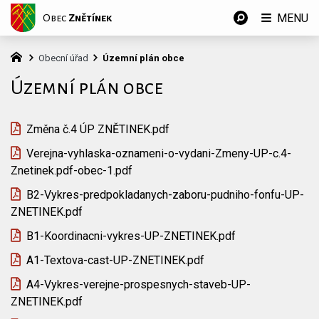
MENU
Obec
Znětínek
Obecní úřad
Územní plán obce
Územní plán obce
Změna č.4 ÚP ZNĚTINEK.pdf
Verejna-vyhlaska-oznameni-o-vydani-Zmeny-UP-c.4-
Znetinek.pdf-obec-1.pdf
B2-Vykres-predpokladanych-zaboru-pudniho-fonfu-UP-
ZNETINEK.pdf
B1-Koordinacni-vykres-UP-ZNETINEK.pdf
A1-Textova-cast-UP-ZNETINEK.pdf
A4-Vykres-verejne-prospesnych-staveb-UP-
ZNETINEK.pdf