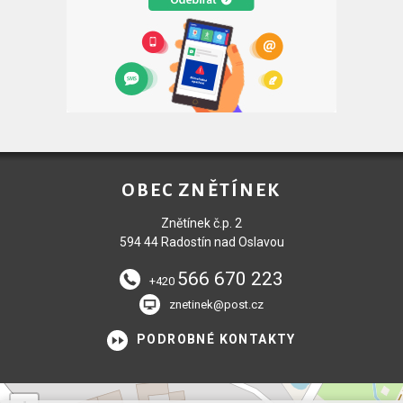
OBEC ZNĚTÍNEK
Znětínek č.p. 2
594 44 Radostín nad Oslavou
566 670 223
+420
znetinek@post.cz
PODROBNÉ KONTAKTY