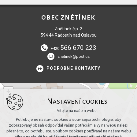
OBEC ZNĚTÍNEK
Znětínek č.p. 2
594 44 Radostín nad Oslavou
566 670 223
+420
znetinek@post.cz
PODROBNÉ KONTAKTY
+
−
Nastavení cookies
Vítejte na našem webu!
Potřebujeme nastavit cookies a související technologie, aby
zobrazovaný obsah odpovídal vašim potřebám a vy na webu nalezli
přesně to, co potřebujete. Soubory cookies používané na našem webu
nikdy neslouží ke zjišťování totožnosti uživatelů stránek
.