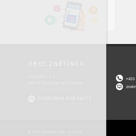
OBEC ZNĚTÍNEK
Znětínek č.p. 2
+420
594 44 Radostín nad Oslavou
zneti
PODROBNÉ KONTAKTY
© 2026 Copyright Obec Znětínek