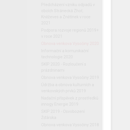
Předcházení vzniku odpadů v
obcích Stránecká Zhoř,
Kněževes a Znětínek v roce
2021
Podpora rozvoje regionů 2019+
v roce 2021
Obnova venkova Vysočiny 2020
Informační a komunikační
technologie 2020
SKIP 2020 - Rozloučení s
prázdninami
Obnova venkova Vysočiny 2019
Údržba a obnova kulturních a
venkovských prvků 2019
Nadační příspěvek z prostředků
innogy Energie 2019
SKIP 2019 - Osvobození
Žďárska
Obnova venkova Vysočiny 2018