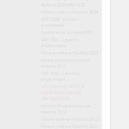
venkova 2025 MAS-SZIF
Obnova venkova Vysočiny 2024
SKIP 2024 - loučení s
prázdninami
Bavíme se na Vysočině 2023
SKIP 2023 - Loučení s
prázdnimami
Obnova venkova Vysočiny 2023
Dotace z programu rozvoje
venkova 2023
SKIP 2022 - Loučení s
prázdnimami
VÍCEÚČELOVÉ HŘIŠTĚ A
AREÁLOVÉ VYBAVENÍ
ZNĚTÍNEK 2022
Dotace z Programu rozvoje
venkova 2022
Obnova venkova Vysočiny 2022
Obnova venkova Vysočiny 2021