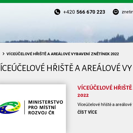
+420
566 670 223
zneti
VÍCEÚČELOVÉ HŘIŠTĚ A AREÁLOVÉ VYBAVENÍ ZNĚTÍNEK 2022
ÍCEÚČELOVÉ HŘIŠTĚ A AREÁLOVÉ VY
VÍCEÚČELOVÉ HŘIŠTĚ
2022
Víceúčelové hřiště a areálové
ČÍST VÍCE