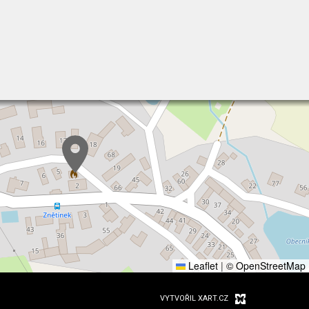
Leaflet
|
© OpenStreetMap
VYTVOŘIL XART.CZ