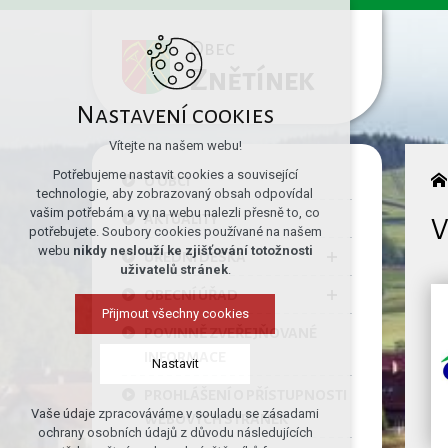
Obec
Znětínek
Nastavení cookies
Vítejte na našem webu!
Potřebujeme nastavit cookies a související
O OBCI
technologie, aby zobrazovaný obsah odpovídal
vašim potřebám a vy na webu nalezli přesně to, co
AKTUALITY
V
potřebujete. Soubory cookies používané na našem
webu
nikdy neslouží ke zjišťování totožnosti
ÚŘEDNÍ DESKA
uživatelů stránek
.
OBECNÍ ÚŘAD
Přijmout všechny cookies
POVINNĚ ZVEŘEJŇOVANÉ
INFORMACE
Nastavit
PROHLÁŠENÍ O PŘÍSTUPNOSTI
Vaše údaje zpracováváme v souladu se zásadami
WEBOVÝCH STRÁNEK
Technická cookies
ochrany osobních údajů z důvodu následujících
nutná pro provozování webu