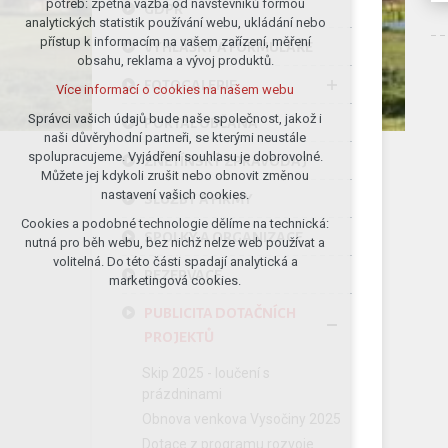
potřeb: zpětná vazba od návštěvníků formou
GDPR
analytických statistik používání webu, ukládání nebo
udržení kontextu stránek (session):
přístup k informacím na vašem zařízení, měření
případná přihlášení, volby jazyka, apod.
VYHLÁŠKY A FORMULÁŘE
obsahu, reklama a vývoj produktů.
Volitelná cookies
FOTOGALERIE
Více informací o cookies na našem webu
analytická pro anonymizované
vyhodnocení návštěvnosti
Správci vašich údajů bude naše společnost, jakož i
PORTÁL OBČANA
naši důvěryhodní partneři, se kterými neustále
marketingová cookies (Google)
spolupracujeme. Vyjádření souhlasu je dobrovolné.
ZNĚTÍNSKÝ ZPRAVODAJ
Více informací o cookies na našem webu
Můžete jej kdykoli zrušit nebo obnovit změnou
nastavení vašich cookies.
SLUŽBY A FIRMY
Cookies a podobné technologie dělíme na technická:
Přijmout všechny cookies
SPOLKY A ORGANIZACE
nutná pro běh webu, bez nichž nelze web používat a
volitelná. Do této části spadají analytická a
REZERVACE
Odmítnout vše
marketingová cookies.
PUBLICITA DOTAČNÍCH
PROJEKTŮ
Skip 2025 - loučení s
prázdninami
Obnova venkova Vysočiny 2025
Dotace z programu rozvoje