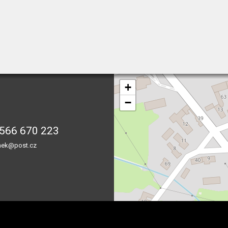
+
−
566 670 223
nek@post.cz