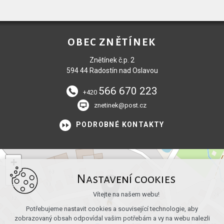
OBEC ZNĚTÍNEK
Znětínek č.p. 2
594 44 Radostín nad Oslavou
566 670 223
+420
znetinek@post.cz
PODROBNÉ KONTAKTY
+
−
Nastavení cookies
Vítejte na našem webu!
Potřebujeme nastavit cookies a související technologie, aby
zobrazovaný obsah odpovídal vašim potřebám a vy na webu nalezli