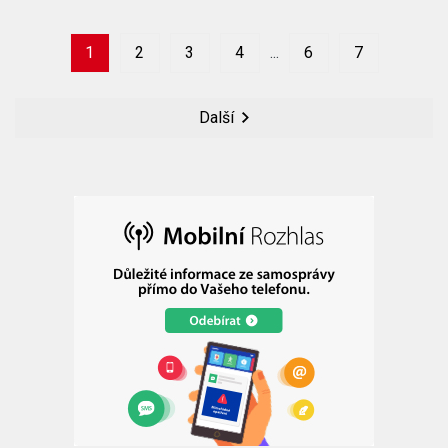
1
2
3
4
6
7
Další