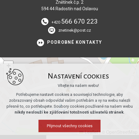
Znětínek č.p. 2
594 44 Radostín nad Oslavou
566 670 223
+420
znetinek@post.cz
PODROBNÉ KONTAKTY
+
−
Nastavení cookies
Vítejte na našem webu!
Potřebujeme nastavit cookies a související technologie, aby
zobrazovaný obsah odpovídal vašim potřebám a vy na webu nalezli
přesně to, co potřebujete. Soubory cookies používané na našem webu
nikdy neslouží ke zjišťování totožnosti uživatelů stránek
.
Přijmout všechny cookies
Leaflet
|
© OpenStreetMap