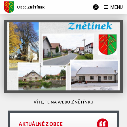
MENU
Obec
Znětínek
Vítejte na webu Znětínku
AKTUÁLNĚ Z OBCE