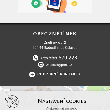
OBEC ZNĚTÍNEK
Znětínek č.p. 2
594 44 Radostín nad Oslavou
566 670 223
+420
znetinek@post.cz
PODROBNÉ KONTAKTY
+
−
Nastavení cookies
Vítejte na našem webu!