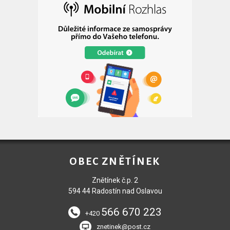
OBEC ZNĚTÍNEK
Znětínek č.p. 2
594 44 Radostín nad Oslavou
566 670 223
+420
znetinek@post.cz