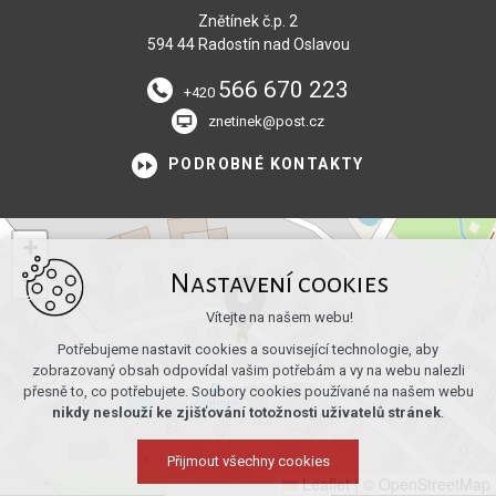
Znětínek č.p. 2
594 44 Radostín nad Oslavou
566 670 223
+420
znetinek@post.cz
PODROBNÉ KONTAKTY
+
−
Nastavení cookies
Vítejte na našem webu!
Potřebujeme nastavit cookies a související technologie, aby
zobrazovaný obsah odpovídal vašim potřebám a vy na webu nalezli
přesně to, co potřebujete. Soubory cookies používané na našem webu
nikdy neslouží ke zjišťování totožnosti uživatelů stránek
.
Přijmout všechny cookies
Leaflet
|
© OpenStreetMap