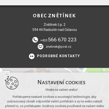
OBEC ZNĚTÍNEK
Znětínek č.p. 2
594 44 Radostín nad Oslavou
566 670 223
+420
znetinek@post.cz
PODROBNÉ KONTAKTY
+
−
Nastavení cookies
Vítejte na našem webu!
Potřebujeme nastavit cookies a související technologie, aby
zobrazovaný obsah odpovídal vašim potřebám a vy na webu nalezli
přesně to, co potřebujete. Soubory cookies používané na našem webu