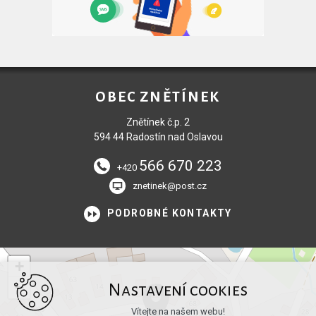
OBEC ZNĚTÍNEK
Znětínek č.p. 2
594 44 Radostín nad Oslavou
566 670 223
+420
znetinek@post.cz
PODROBNÉ KONTAKTY
+
−
Nastavení cookies
Vítejte na našem webu!