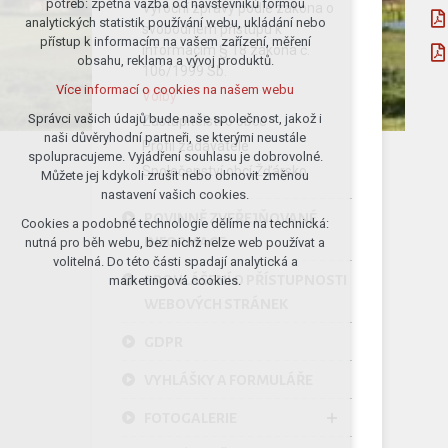
potřeb: zpětná vazba od návštěvníků formou
Výroční zprávy podle zákona o
analytických statistik používání webu, ukládání nebo
udržení kontextu stránek (session):
svobodném přístupu k
přístup k informacím na vašem zařízení, měření
případná přihlášení, volby jazyka, apod.
informacím § 18 zákona č.
obsahu, reklama a vývoj produktů.
106/1999 Sb.
Volitelná cookies
Více informací o cookies na našem webu
Volby
analytická pro anonymizované
vyhodnocení návštěvnosti
Správci vašich údajů bude naše společnost, jakož i
Zastupitelstvo obce
naši důvěryhodní partneři, se kterými neustále
marketingová cookies (Google)
Profil zadavatele
spolupracujeme. Vyjádření souhlasu je dobrovolné.
Více informací o cookies na našem webu
Společenství obcí Žďársko
Můžete jej kdykoli zrušit nebo obnovit změnou
nastavení vašich cookies.
POVINNĚ ZVEŘEJŇOVANÉ
Cookies a podobné technologie dělíme na technická:
Přijmout všechny cookies
INFORMACE
nutná pro běh webu, bez nichž nelze web používat a
volitelná. Do této části spadají analytická a
Odmítnout vše
PROHLÁŠENÍ O PŘÍSTUPNOSTI
marketingová cookies.
WEBOVÝCH STRÁNEK
GDPR
VYHLÁŠKY A FORMULÁŘE
FOTOGALERIE