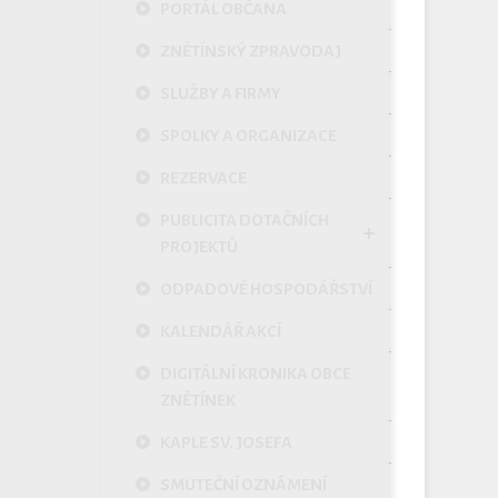
PORTÁL OBČANA
ZNĚTÍNSKÝ ZPRAVODAJ
SLUŽBY A FIRMY
SPOLKY A ORGANIZACE
REZERVACE
PUBLICITA DOTAČNÍCH
PROJEKTŮ
ODPADOVÉ HOSPODÁŘSTVÍ
KALENDÁŘ AKCÍ
DIGITÁLNÍ KRONIKA OBCE
ZNĚTÍNEK
KAPLE SV. JOSEFA
SMUTEČNÍ OZNÁMENÍ