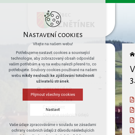
Obec
Znětínek
Nastavení cookies
Vítejte na našem webu!
Potřebujeme nastavit cookies a související
O OBCI
technologie, aby zobrazovaný obsah odpovídal
vašim potřebám a vy na webu nalezli přesně to, co
AKTUALITY
V
potřebujete. Soubory cookies používané na našem
webu
nikdy neslouží ke zjišťování totožnosti
ÚŘEDNÍ DESKA
3
uživatelů stránek
.
OBECNÍ ÚŘAD
Přijmout všechny cookies
Finanční správa
CzechPoint
Nastavit
Ochrana osobních údajů
Územní plán
Vaše údaje zpracováváme v souladu se zásadami
Technická cookies
Svazek obcí Pooslaví
ochrany osobních údajů z důvodu následujících
nutná pro provozování webu