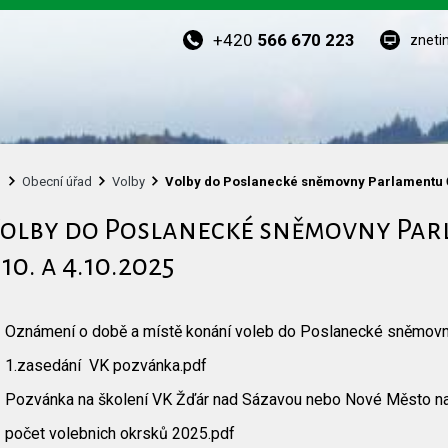
+420
566 670 223
zneti
Obecní úřad
Volby
Volby do Poslanecké sněmovny Parlamentu Č
olby do Poslanecké sněmovny Pa
.10. a 4.10.2025
Oznámení o době a místě konání voleb do Poslanecké sněmovn
1.zasedání VK pozvánka.pdf
Pozvánka na školení VK Žďár nad Sázavou nebo Nové Město n
počet volebnich okrsků 2025.pdf