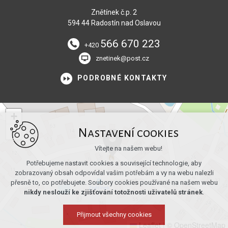
Znětínek č.p. 2
594 44 Radostín nad Oslavou
566 670 223
+420
znetinek@post.cz
PODROBNÉ KONTAKTY
+
−
Nastavení cookies
Vítejte na našem webu!
Potřebujeme nastavit cookies a související technologie, aby
zobrazovaný obsah odpovídal vašim potřebám a vy na webu nalezli
přesně to, co potřebujete. Soubory cookies používané na našem webu
nikdy neslouží ke zjišťování totožnosti uživatelů stránek
.
Přijmout všechny cookies
Leaflet
|
© OpenStreetMap