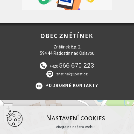
OBEC ZNĚTÍNEK
Znětínek č.p. 2
594 44 Radostín nad Oslavou
566 670 223
+420
znetinek@post.cz
PODROBNÉ KONTAKTY
+
−
Nastavení cookies
Vítejte na našem webu!