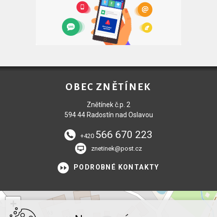
OBEC ZNĚTÍNEK
Znětínek č.p. 2
594 44 Radostín nad Oslavou
566 670 223
+420
znetinek@post.cz
PODROBNÉ KONTAKTY
+