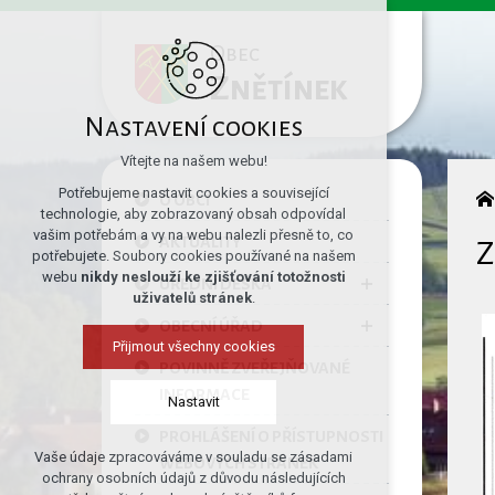
Obec
Znětínek
Nastavení cookies
Vítejte na našem webu!
Potřebujeme nastavit cookies a související
O OBCI
technologie, aby zobrazovaný obsah odpovídal
vašim potřebám a vy na webu nalezli přesně to, co
AKTUALITY
Z
potřebujete. Soubory cookies používané na našem
webu
nikdy neslouží ke zjišťování totožnosti
ÚŘEDNÍ DESKA
uživatelů stránek
.
OBECNÍ ÚŘAD
Přijmout všechny cookies
POVINNĚ ZVEŘEJŇOVANÉ
INFORMACE
Nastavit
PROHLÁŠENÍ O PŘÍSTUPNOSTI
Vaše údaje zpracováváme v souladu se zásadami
WEBOVÝCH STRÁNEK
Technická cookies
ochrany osobních údajů z důvodu následujících
nutná pro provozování webu