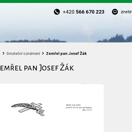
+420
566 670 223
zneti
Smuteční oznámení
Zemřel pan Josef Žák
emřel pan Josef Žák