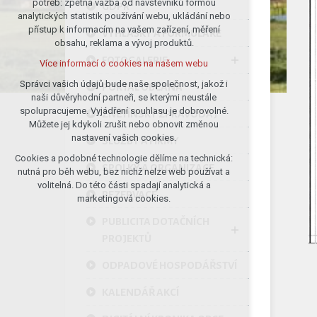
potřeb: zpětná vazba od návštěvníků formou
GDPR
analytických statistik používání webu, ukládání nebo
udržení kontextu stránek (session):
přístup k informacím na vašem zařízení, měření
případná přihlášení, volby jazyka, apod.
VYHLÁŠKY A FORMULÁŘE
obsahu, reklama a vývoj produktů.
Volitelná cookies
FOTOGALERIE
Více informací o cookies na našem webu
analytická pro anonymizované
vyhodnocení návštěvnosti
Správci vašich údajů bude naše společnost, jakož i
PORTÁL OBČANA
naši důvěryhodní partneři, se kterými neustále
marketingová cookies (Google)
spolupracujeme. Vyjádření souhlasu je dobrovolné.
ZNĚTÍNSKÝ ZPRAVODAJ
Více informací o cookies na našem webu
Můžete jej kdykoli zrušit nebo obnovit změnou
nastavení vašich cookies.
SLUŽBY A FIRMY
Cookies a podobné technologie dělíme na technická:
Přijmout všechny cookies
SPOLKY A ORGANIZACE
nutná pro běh webu, bez nichž nelze web používat a
volitelná. Do této části spadají analytická a
REZERVACE
Odmítnout vše
marketingová cookies.
PUBLICITA DOTAČNÍCH
PROJEKTŮ
ODPADOVÉ HOSPODÁŘSTVÍ
KALENDÁŘ AKCÍ