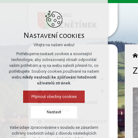
Obec
Znětínek
Nastavení cookies
Vítejte na našem webu!
Potřebujeme nastavit cookies a související
O OBCI
technologie, aby zobrazovaný obsah odpovídal
vašim potřebám a vy na webu nalezli přesně to, co
AKTUALITY
Z
potřebujete. Soubory cookies používané na našem
webu
nikdy neslouží ke zjišťování totožnosti
ÚŘEDNÍ DESKA
uživatelů stránek
.
OBECNÍ ÚŘAD
Přijmout všechny cookies
POVINNĚ ZVEŘEJŇOVANÉ
INFORMACE
Nastavit
PROHLÁŠENÍ O PŘÍSTUPNOSTI
Vaše údaje zpracováváme v souladu se zásadami
WEBOVÝCH STRÁNEK
Technická cookies
ochrany osobních údajů z důvodu následujících
nutná pro provozování webu