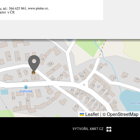
Leaflet
|
© OpenStreetMap
VYTVOŘIL XART.CZ