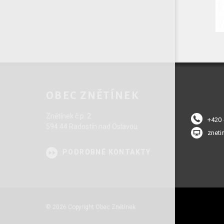
OBEC ZNĚTÍNEK
Znětínek č.p. 2
+420
594 44 Radostín nad Oslavou
zneti
PODROBNÉ KONTAKTY
© 2026 Copyright Obec Znětínek