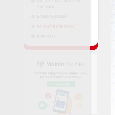
DIGITÁLNÍ KRONIKA OBCE
ZNĚTÍNEK
KAPLE SV. JOSEFA
SMUTEČNÍ OZNÁMENÍ
KONTAKTY