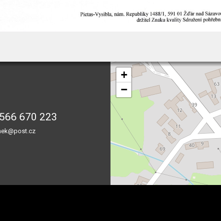
+
−
566 670 223
nek@post.cz