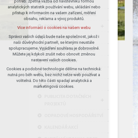
potřeb: zpětná vazba od návštěvníků formou
GDPR
analytických statistik používání webu, ukládání nebo
udržení kontextu stránek (session):
přístup k informacím na vašem zařízení, měření
případná přihlášení, volby jazyka, apod.
VYHLÁŠKY A FORMULÁŘE
obsahu, reklama a vývoj produktů.
Volitelná cookies
FOTOGALERIE
Více informací o cookies na našem webu
analytická pro anonymizované
vyhodnocení návštěvnosti
Správci vašich údajů bude naše společnost, jakož i
PORTÁL OBČANA
naši důvěryhodní partneři, se kterými neustále
marketingová cookies (Google)
spolupracujeme. Vyjádření souhlasu je dobrovolné.
ZNĚTÍNSKÝ ZPRAVODAJ
Více informací o cookies na našem webu
Můžete jej kdykoli zrušit nebo obnovit změnou
nastavení vašich cookies.
SLUŽBY A FIRMY
Cookies a podobné technologie dělíme na technická:
Přijmout všechny cookies
SPOLKY A ORGANIZACE
nutná pro běh webu, bez nichž nelze web používat a
volitelná. Do této části spadají analytická a
REZERVACE
Odmítnout vše
marketingová cookies.
PUBLICITA DOTAČNÍCH
PROJEKTŮ
ODPADOVÉ HOSPODÁŘSTVÍ
KALENDÁŘ AKCÍ