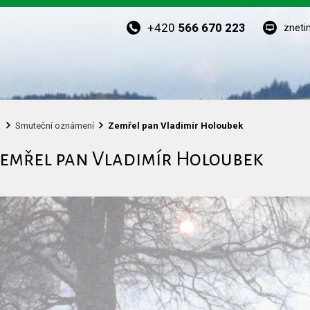
+420
566 670 223
zneti
Smuteční oznámení
Zemřel pan Vladimír Holoubek
emřel pan Vladimír Holoubek