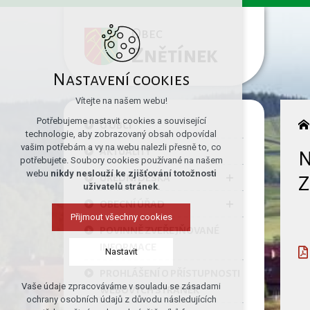
Obec
Znětínek
Nastavení cookies
Vítejte na našem webu!
Potřebujeme nastavit cookies a související
O OBCI
technologie, aby zobrazovaný obsah odpovídal
vašim potřebám a vy na webu nalezli přesně to, co
AKTUALITY
N
potřebujete. Soubory cookies používané na našem
webu
nikdy neslouží ke zjišťování totožnosti
ÚŘEDNÍ DESKA
Z
uživatelů stránek
.
OBECNÍ ÚŘAD
Přijmout všechny cookies
POVINNĚ ZVEŘEJŇOVANÉ
INFORMACE
Nastavit
PROHLÁŠENÍ O PŘÍSTUPNOSTI
Vaše údaje zpracováváme v souladu se zásadami
WEBOVÝCH STRÁNEK
Technická cookies
ochrany osobních údajů z důvodu následujících
nutná pro provozování webu