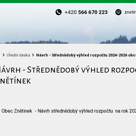
+420
566 670 223
zneti
Úřední deska
Návrh - Střednědobý výhled rozpočtu 2024-2026 obc
ávrh - Střednědobý výhled rozpoč
nětínek
Obec Znětinek - Návrh střednědobý výhled rozpočtu na rok 20