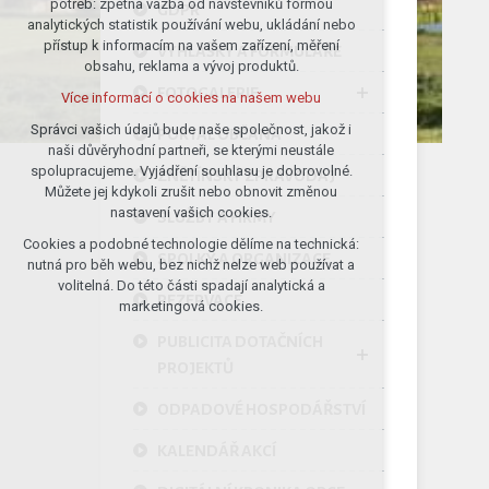
potřeb: zpětná vazba od návštěvníků formou
GDPR
analytických statistik používání webu, ukládání nebo
udržení kontextu stránek (session):
přístup k informacím na vašem zařízení, měření
případná přihlášení, volby jazyka, apod.
VYHLÁŠKY A FORMULÁŘE
obsahu, reklama a vývoj produktů.
Volitelná cookies
FOTOGALERIE
Více informací o cookies na našem webu
analytická pro anonymizované
vyhodnocení návštěvnosti
Správci vašich údajů bude naše společnost, jakož i
PORTÁL OBČANA
naši důvěryhodní partneři, se kterými neustále
marketingová cookies (Google)
spolupracujeme. Vyjádření souhlasu je dobrovolné.
ZNĚTÍNSKÝ ZPRAVODAJ
Více informací o cookies na našem webu
Můžete jej kdykoli zrušit nebo obnovit změnou
nastavení vašich cookies.
SLUŽBY A FIRMY
Cookies a podobné technologie dělíme na technická:
Přijmout všechny cookies
SPOLKY A ORGANIZACE
nutná pro běh webu, bez nichž nelze web používat a
volitelná. Do této části spadají analytická a
REZERVACE
Odmítnout vše
marketingová cookies.
PUBLICITA DOTAČNÍCH
PROJEKTŮ
ODPADOVÉ HOSPODÁŘSTVÍ
KALENDÁŘ AKCÍ