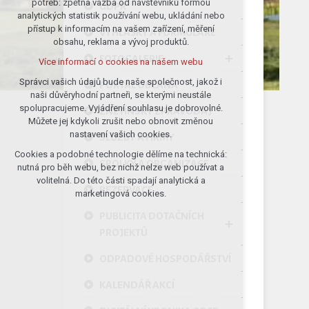
potřeb: zpětná vazba od návštěvníků formou
GDPR
analytických statistik používání webu, ukládání nebo
udržení kontextu stránek (session):
přístup k informacím na vašem zařízení, měření
případná přihlášení, volby jazyka, apod.
VYHLÁŠKY A FORMULÁŘE
obsahu, reklama a vývoj produktů.
Volitelná cookies
FOTOGALERIE
Více informací o cookies na našem webu
analytická pro anonymizované
vyhodnocení návštěvnosti
Správci vašich údajů bude naše společnost, jakož i
PORTÁL OBČANA
naši důvěryhodní partneři, se kterými neustále
marketingová cookies (Google)
spolupracujeme. Vyjádření souhlasu je dobrovolné.
ZNĚTÍNSKÝ ZPRAVODAJ
Více informací o cookies na našem webu
Můžete jej kdykoli zrušit nebo obnovit změnou
nastavení vašich cookies.
SLUŽBY A FIRMY
Cookies a podobné technologie dělíme na technická:
Přijmout všechny cookies
SPOLKY A ORGANIZACE
nutná pro běh webu, bez nichž nelze web používat a
volitelná. Do této části spadají analytická a
REZERVACE
Odmítnout vše
marketingová cookies.
PUBLICITA DOTAČNÍCH
PROJEKTŮ
ODPADOVÉ HOSPODÁŘSTVÍ
KALENDÁŘ AKCÍ