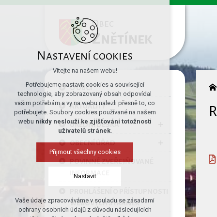
Obec
Znětínek
Nastavení cookies
Vítejte na našem webu!
Potřebujeme nastavit cookies a související
O OBCI
technologie, aby zobrazovaný obsah odpovídal
vašim potřebám a vy na webu nalezli přesně to, co
AKTUALITY
R
potřebujete. Soubory cookies používané na našem
webu
nikdy neslouží ke zjišťování totožnosti
ÚŘEDNÍ DESKA
uživatelů stránek
.
OBECNÍ ÚŘAD
Přijmout všechny cookies
POVINNĚ ZVEŘEJŇOVANÉ
INFORMACE
Nastavit
PROHLÁŠENÍ O PŘÍSTUPNOSTI
Vaše údaje zpracováváme v souladu se zásadami
WEBOVÝCH STRÁNEK
Technická cookies
ochrany osobních údajů z důvodu následujících
nutná pro provozování webu