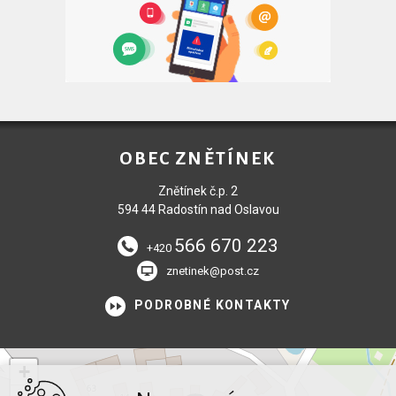
OBEC ZNĚTÍNEK
Znětínek č.p. 2
594 44 Radostín nad Oslavou
566 670 223
+420
znetinek@post.cz
PODROBNÉ KONTAKTY
+