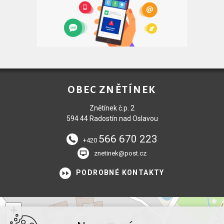
OBEC ZNĚTÍNEK
Znětínek č.p. 2
594 44 Radostín nad Oslavou
566 670 223
+420
znetinek@post.cz
PODROBNÉ KONTAKTY
+