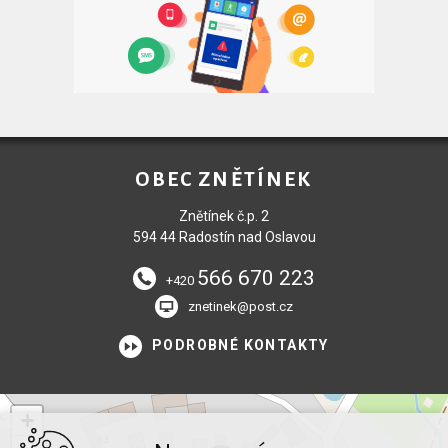
OBEC ZNĚTÍNEK
Znětínek č.p. 2
594 44 Radostín nad Oslavou
566 670 223
+420
znetinek@post.cz
PODROBNÉ KONTAKTY
+