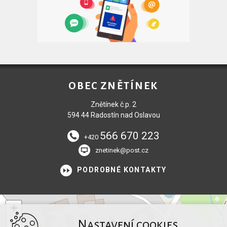
OBEC ZNĚTÍNEK
Znětínek č.p. 2
594 44 Radostín nad Oslavou
566 670 223
+420
znetinek@post.cz
PODROBNÉ KONTAKTY
+
−
Nastavení cookies