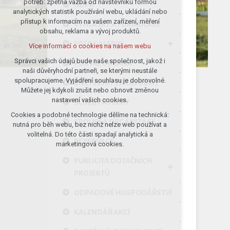
potřeb: zpětná vazba od návštěvníků formou
GDPR
analytických statistik používání webu, ukládání nebo
udržení kontextu stránek (session):
přístup k informacím na vašem zařízení, měření
případná přihlášení, volby jazyka, apod.
VYHLÁŠKY A FORMULÁŘE
obsahu, reklama a vývoj produktů.
Volitelná cookies
FOTOGALERIE
Více informací o cookies na našem webu
analytická pro anonymizované
vyhodnocení návštěvnosti
Správci vašich údajů bude naše společnost, jakož i
PORTÁL OBČANA
naši důvěryhodní partneři, se kterými neustále
marketingová cookies (Google)
spolupracujeme. Vyjádření souhlasu je dobrovolné.
ZNĚTÍNSKÝ ZPRAVODAJ
Více informací o cookies na našem webu
Můžete jej kdykoli zrušit nebo obnovit změnou
nastavení vašich cookies.
SLUŽBY A FIRMY
Cookies a podobné technologie dělíme na technická:
Přijmout všechny cookies
SPOLKY A ORGANIZACE
nutná pro běh webu, bez nichž nelze web používat a
volitelná. Do této části spadají analytická a
REZERVACE
Odmítnout vše
marketingová cookies.
PUBLICITA DOTAČNÍCH
PROJEKTŮ
ODPADOVÉ HOSPODÁŘSTVÍ
KALENDÁŘ AKCÍ