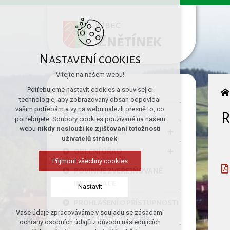
Obec
Znětínek
Nastavení cookies
Vítejte na našem webu!
Potřebujeme nastavit cookies a související
O OBCI
technologie, aby zobrazovaný obsah odpovídal
vašim potřebám a vy na webu nalezli přesně to, co
AKTUALITY
R
potřebujete. Soubory cookies používané na našem
webu
nikdy neslouží ke zjišťování totožnosti
ÚŘEDNÍ DESKA
uživatelů stránek
.
OBECNÍ ÚŘAD
Přijmout všechny cookies
POVINNĚ ZVEŘEJŇOVANÉ
INFORMACE
Nastavit
PROHLÁŠENÍ O PŘÍSTUPNOSTI
Vaše údaje zpracováváme v souladu se zásadami
WEBOVÝCH STRÁNEK
Technická cookies
ochrany osobních údajů z důvodu následujících
nutná pro provozování webu