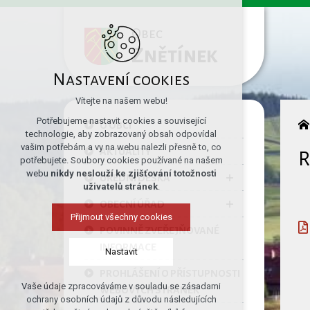
Obec
Znětínek
Nastavení cookies
Vítejte na našem webu!
Potřebujeme nastavit cookies a související
O OBCI
technologie, aby zobrazovaný obsah odpovídal
vašim potřebám a vy na webu nalezli přesně to, co
AKTUALITY
R
potřebujete. Soubory cookies používané na našem
webu
nikdy neslouží ke zjišťování totožnosti
ÚŘEDNÍ DESKA
uživatelů stránek
.
OBECNÍ ÚŘAD
Přijmout všechny cookies
POVINNĚ ZVEŘEJŇOVANÉ
INFORMACE
Nastavit
PROHLÁŠENÍ O PŘÍSTUPNOSTI
Vaše údaje zpracováváme v souladu se zásadami
WEBOVÝCH STRÁNEK
Technická cookies
ochrany osobních údajů z důvodu následujících
nutná pro provozování webu