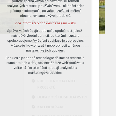
potřeb: zpětná vazba od návštěvníků formou
GDPR
analytických statistik používání webu, ukládání nebo
udržení kontextu stránek (session):
přístup k informacím na vašem zařízení, měření
případná přihlášení, volby jazyka, apod.
VYHLÁŠKY A FORMULÁŘE
obsahu, reklama a vývoj produktů.
Volitelná cookies
FOTOGALERIE
Více informací o cookies na našem webu
analytická pro anonymizované
vyhodnocení návštěvnosti
Správci vašich údajů bude naše společnost, jakož i
PORTÁL OBČANA
naši důvěryhodní partneři, se kterými neustále
marketingová cookies (Google)
spolupracujeme. Vyjádření souhlasu je dobrovolné.
ZNĚTÍNSKÝ ZPRAVODAJ
Více informací o cookies na našem webu
Můžete jej kdykoli zrušit nebo obnovit změnou
nastavení vašich cookies.
SLUŽBY A FIRMY
Cookies a podobné technologie dělíme na technická:
Přijmout všechny cookies
SPOLKY A ORGANIZACE
nutná pro běh webu, bez nichž nelze web používat a
volitelná. Do této části spadají analytická a
REZERVACE
Odmítnout vše
marketingová cookies.
PUBLICITA DOTAČNÍCH
PROJEKTŮ
ODPADOVÉ HOSPODÁŘSTVÍ
KALENDÁŘ AKCÍ