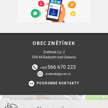
OBEC ZNĚTÍNEK
Znětínek č.p. 2
594 44 Radostín nad Oslavou
566 670 223
+420
znetinek@post.cz
PODROBNÉ KONTAKTY
+