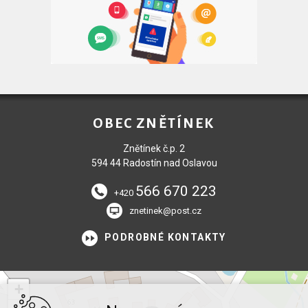
OBEC ZNĚTÍNEK
Znětínek č.p. 2
594 44 Radostín nad Oslavou
566 670 223
+420
znetinek@post.cz
PODROBNÉ KONTAKTY
+