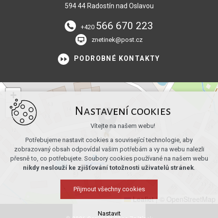
594 44 Radostín nad Oslavou
566 670 223
+420
znetinek@post.cz
PODROBNÉ KONTAKTY
+
−
Nastavení cookies
Vítejte na našem webu!
Potřebujeme nastavit cookies a související technologie, aby
zobrazovaný obsah odpovídal vašim potřebám a vy na webu nalezli
přesně to, co potřebujete. Soubory cookies používané na našem webu
nikdy neslouží ke zjišťování totožnosti uživatelů stránek
.
Přijmout všechny cookies
Leaflet
|
© OpenStreetMap
Nastavit