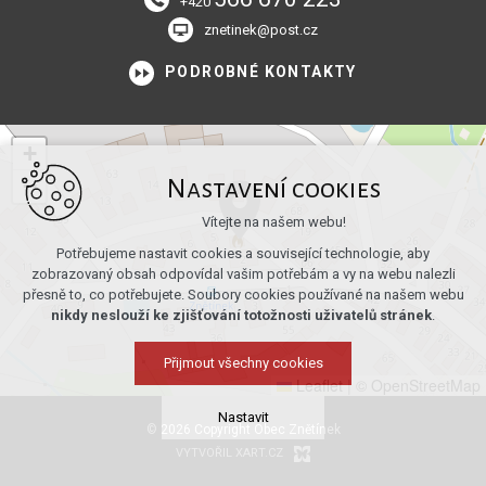
+420
znetinek@post.cz
PODROBNÉ KONTAKTY
+
−
Nastavení cookies
Vítejte na našem webu!
Potřebujeme nastavit cookies a související technologie, aby
zobrazovaný obsah odpovídal vašim potřebám a vy na webu nalezli
přesně to, co potřebujete. Soubory cookies používané na našem webu
nikdy neslouží ke zjišťování totožnosti uživatelů stránek
.
Přijmout všechny cookies
Leaflet
|
© OpenStreetMap
Nastavit
© 2026 Copyright Obec Znětínek
VYTVOŘIL XART.CZ
Technická cookies