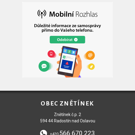
OBEC ZNĚTÍNEK
Znětínek č.p. 2
594 44 Radostín nad Oslavou
566 670 223
+420