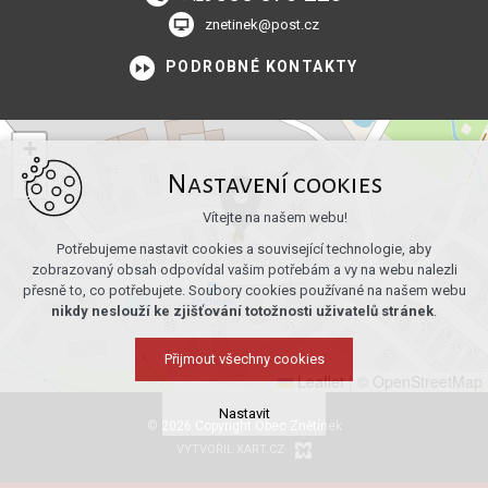
znetinek@post.cz
PODROBNÉ KONTAKTY
+
−
Nastavení cookies
Vítejte na našem webu!
Potřebujeme nastavit cookies a související technologie, aby
zobrazovaný obsah odpovídal vašim potřebám a vy na webu nalezli
přesně to, co potřebujete. Soubory cookies používané na našem webu
nikdy neslouží ke zjišťování totožnosti uživatelů stránek
.
Přijmout všechny cookies
Leaflet
|
© OpenStreetMap
Nastavit
© 2026 Copyright Obec Znětínek
VYTVOŘIL XART.CZ
Technická cookies