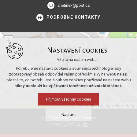
znetinek@post.cz
PODROBNÉ KONTAKTY
+
−
Nastavení cookies
Vítejte na našem webu!
Potřebujeme nastavit cookies a související technologie, aby
zobrazovaný obsah odpovídal vašim potřebám a vy na webu nalezli
přesně to, co potřebujete. Soubory cookies používané na našem webu
nikdy neslouží ke zjišťování totožnosti uživatelů stránek
.
Přijmout všechny cookies
Leaflet
|
© OpenStreetMap
Nastavit
© 2026 Copyright Obec Znětínek
VYTVOŘIL XART.CZ
Technická cookies