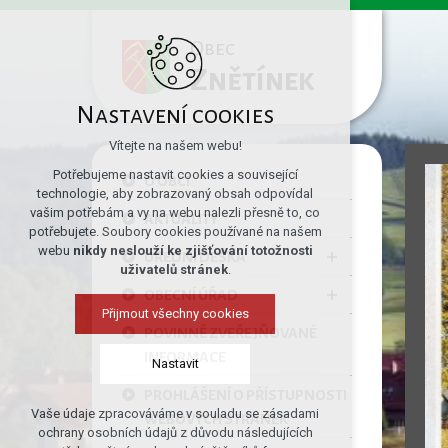
Obec
Znětínek
Nastavení cookies
Vítejte na našem webu!
Potřebujeme nastavit cookies a související
O OBCI
technologie, aby zobrazovaný obsah odpovídal
vašim potřebám a vy na webu nalezli přesně to, co
AKTUALITY
potřebujete. Soubory cookies používané na našem
webu
nikdy neslouží ke zjišťování totožnosti
ÚŘEDNÍ DESKA
uživatelů stránek
.
OBECNÍ ÚŘAD
Přijmout všechny cookies
POVINNĚ ZVEŘEJŇOVANÉ
INFORMACE
Nastavit
PROHLÁŠENÍ O PŘÍSTUPNOSTI
Vaše údaje zpracováváme v souladu se zásadami
WEBOVÝCH STRÁNEK
Technická cookies
ochrany osobních údajů z důvodu následujících
nutná pro provozování webu