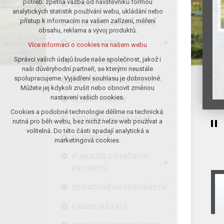
potřeb: zpětná vazba od návštěvníků formou
GDPR
analytických statistik používání webu, ukládání nebo
udržení kontextu stránek (session):
přístup k informacím na vašem zařízení, měření
případná přihlášení, volby jazyka, apod.
VYHLÁŠKY A FORMULÁŘE
obsahu, reklama a vývoj produktů.
Volitelná cookies
FOTOGALERIE
Více informací o cookies na našem webu
analytická pro anonymizované
vyhodnocení návštěvnosti
Správci vašich údajů bude naše společnost, jakož i
PORTÁL OBČANA
naši důvěryhodní partneři, se kterými neustále
marketingová cookies (Google)
spolupracujeme. Vyjádření souhlasu je dobrovolné.
ZNĚTÍNSKÝ ZPRAVODAJ
Více informací o cookies na našem webu
Můžete jej kdykoli zrušit nebo obnovit změnou
nastavení vašich cookies.
SLUŽBY A FIRMY
Cookies a podobné technologie dělíme na technická:
Přijmout všechny cookies
SPOLKY A ORGANIZACE
nutná pro běh webu, bez nichž nelze web používat a
volitelná. Do této části spadají analytická a
REZERVACE
Odmítnout vše
marketingová cookies.
PUBLICITA DOTAČNÍCH
PROJEKTŮ
ODPADOVÉ HOSPODÁŘSTVÍ
KALENDÁŘ AKCÍ