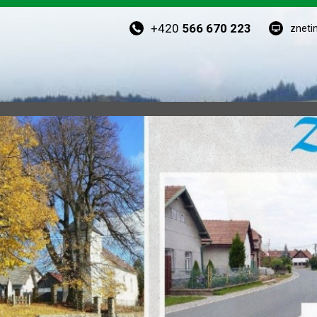
+420
566 670 223
zneti