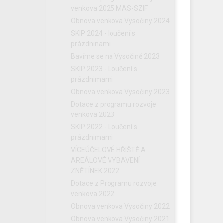
venkova 2025 MAS-SZIF
Obnova venkova Vysočiny 2024
SKIP 2024 - loučení s
prázdninami
Bavíme se na Vysočině 2023
SKIP 2023 - Loučení s
prázdnimami
Obnova venkova Vysočiny 2023
Dotace z programu rozvoje
venkova 2023
SKIP 2022 - Loučení s
prázdnimami
VÍCEÚČELOVÉ HŘIŠTĚ A
AREÁLOVÉ VYBAVENÍ
ZNĚTÍNEK 2022
Dotace z Programu rozvoje
venkova 2022
Obnova venkova Vysočiny 2022
Obnova venkova Vysočiny 2021