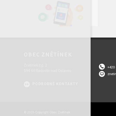
OBEC ZNĚTÍNEK
Znětínek č.p. 2
+420
594 44 Radostín nad Oslavou
zneti
PODROBNÉ KONTAKTY
© 2026 Copyright Obec Znětínek