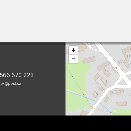
+
−
566 670 223
nek@post.cz