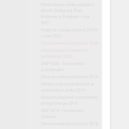
Předcházení vzniku odpadů v
obcích Stránecká Zhoř,
Kněževes a Znětínek v roce
2021
Podpora rozvoje regionů 2019+
v roce 2021
Obnova venkova Vysočiny 2020
Informační a komunikační
technologie 2020
SKIP 2020 - Rozloučení s
prázdninami
Obnova venkova Vysočiny 2019
Údržba a obnova kulturních a
venkovských prvků 2019
Nadační příspěvek z prostředků
innogy Energie 2019
SKIP 2019 - Osvobození
Žďárska
Obnova venkova Vysočiny 2018