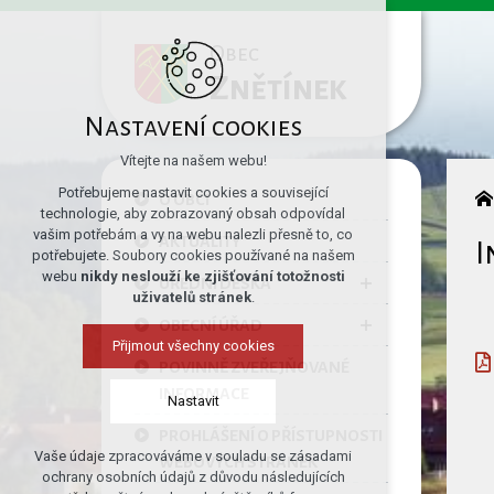
Obec
Znětínek
Nastavení cookies
Vítejte na našem webu!
Potřebujeme nastavit cookies a související
O OBCI
technologie, aby zobrazovaný obsah odpovídal
vašim potřebám a vy na webu nalezli přesně to, co
AKTUALITY
I
potřebujete. Soubory cookies používané na našem
webu
nikdy neslouží ke zjišťování totožnosti
ÚŘEDNÍ DESKA
uživatelů stránek
.
OBECNÍ ÚŘAD
Přijmout všechny cookies
POVINNĚ ZVEŘEJŇOVANÉ
INFORMACE
Nastavit
PROHLÁŠENÍ O PŘÍSTUPNOSTI
Vaše údaje zpracováváme v souladu se zásadami
WEBOVÝCH STRÁNEK
Technická cookies
ochrany osobních údajů z důvodu následujících
nutná pro provozování webu