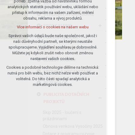
potřeb: zpětná vazba od návštěvníků formou
GDPR
analytických statistik používání webu, ukládání nebo
udržení kontextu stránek (session):
přístup k informacím na vašem zařízení, měření
případná přihlášení, volby jazyka, apod.
VYHLÁŠKY A FORMULÁŘE
obsahu, reklama a vývoj produktů.
Volitelná cookies
FOTOGALERIE
Více informací o cookies na našem webu
analytická pro anonymizované
vyhodnocení návštěvnosti
Správci vašich údajů bude naše společnost, jakož i
PORTÁL OBČANA
naši důvěryhodní partneři, se kterými neustále
marketingová cookies (Google)
spolupracujeme. Vyjádření souhlasu je dobrovolné.
ZNĚTÍNSKÝ ZPRAVODAJ
Více informací o cookies na našem webu
Můžete jej kdykoli zrušit nebo obnovit změnou
nastavení vašich cookies.
SLUŽBY A FIRMY
Cookies a podobné technologie dělíme na technická:
Přijmout všechny cookies
SPOLKY A ORGANIZACE
nutná pro běh webu, bez nichž nelze web používat a
volitelná. Do této části spadají analytická a
REZERVACE
Odmítnout vše
marketingová cookies.
PUBLICITA DOTAČNÍCH
PROJEKTŮ
Skip 2025 - loučení s
prázdninami
Obnova venkova Vysočiny 2025
Dotace z programu rozvoje