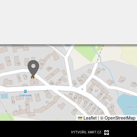
Leaflet
|
© OpenStreetMap
VYTVOŘIL XART.CZ