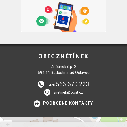
OBEC ZNĚTÍNEK
Znětínek č.p. 2
594 44 Radostín nad Oslavou
566 670 223
+420
znetinek@post.cz
PODROBNÉ KONTAKTY
+