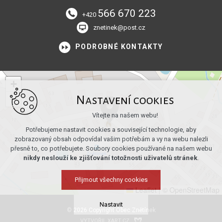
566 670 223
+420
znetinek@post.cz
PODROBNÉ KONTAKTY
+
−
Nastavení cookies
Vítejte na našem webu!
Potřebujeme nastavit cookies a související technologie, aby
zobrazovaný obsah odpovídal vašim potřebám a vy na webu nalezli
přesně to, co potřebujete. Soubory cookies používané na našem webu
nikdy neslouží ke zjišťování totožnosti uživatelů stránek
.
Přijmout všechny cookies
Leaflet
|
© OpenStreetMap
Nastavit
© 2026 Copyright Obec Znětínek
VYTVOŘIL XART.CZ