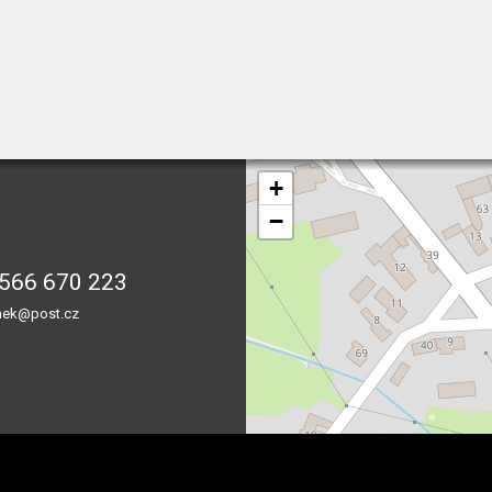
+
−
566 670 223
nek@post.cz