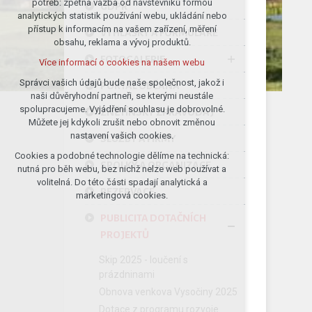
potřeb: zpětná vazba od návštěvníků formou
GDPR
analytických statistik používání webu, ukládání nebo
udržení kontextu stránek (session):
přístup k informacím na vašem zařízení, měření
případná přihlášení, volby jazyka, apod.
VYHLÁŠKY A FORMULÁŘE
obsahu, reklama a vývoj produktů.
Volitelná cookies
FOTOGALERIE
Více informací o cookies na našem webu
analytická pro anonymizované
vyhodnocení návštěvnosti
Správci vašich údajů bude naše společnost, jakož i
PORTÁL OBČANA
naši důvěryhodní partneři, se kterými neustále
marketingová cookies (Google)
spolupracujeme. Vyjádření souhlasu je dobrovolné.
ZNĚTÍNSKÝ ZPRAVODAJ
Více informací o cookies na našem webu
Můžete jej kdykoli zrušit nebo obnovit změnou
nastavení vašich cookies.
SLUŽBY A FIRMY
Cookies a podobné technologie dělíme na technická:
Přijmout všechny cookies
SPOLKY A ORGANIZACE
nutná pro běh webu, bez nichž nelze web používat a
volitelná. Do této části spadají analytická a
REZERVACE
Odmítnout vše
marketingová cookies.
PUBLICITA DOTAČNÍCH
PROJEKTŮ
Skip 2025 - loučení s
prázdninami
Obnova venkova Vysočiny 2025
Dotace z programu rozvoje