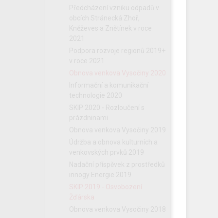
Předcházení vzniku odpadů v
obcích Stránecká Zhoř,
Kněževes a Znětínek v roce
2021
Podpora rozvoje regionů 2019+
v roce 2021
Obnova venkova Vysočiny 2020
Informační a komunikační
technologie 2020
SKIP 2020 - Rozloučení s
prázdninami
Obnova venkova Vysočiny 2019
Údržba a obnova kulturních a
venkovských prvků 2019
Nadační příspěvek z prostředků
innogy Energie 2019
SKIP 2019 - Osvobození
Žďárska
Obnova venkova Vysočiny 2018