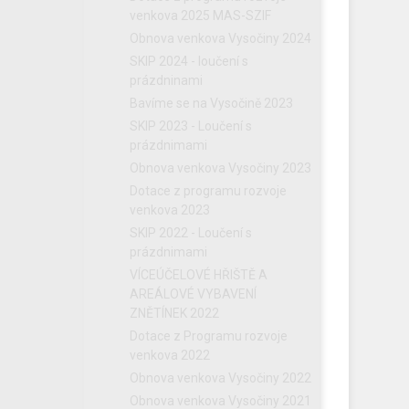
venkova 2025 MAS-SZIF
Obnova venkova Vysočiny 2024
SKIP 2024 - loučení s
prázdninami
Bavíme se na Vysočině 2023
SKIP 2023 - Loučení s
prázdnimami
Obnova venkova Vysočiny 2023
Dotace z programu rozvoje
venkova 2023
SKIP 2022 - Loučení s
prázdnimami
VÍCEÚČELOVÉ HŘIŠTĚ A
AREÁLOVÉ VYBAVENÍ
ZNĚTÍNEK 2022
Dotace z Programu rozvoje
venkova 2022
Obnova venkova Vysočiny 2022
Obnova venkova Vysočiny 2021