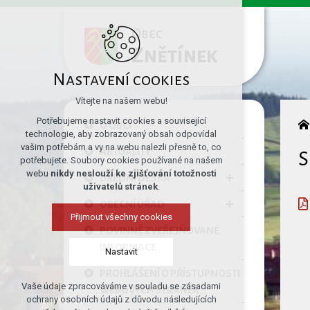
Obec
Znětínek
Nastavení cookies
Vítejte na našem webu!
Potřebujeme nastavit cookies a související
O OBCI
technologie, aby zobrazovaný obsah odpovídal
vašim potřebám a vy na webu nalezli přesně to, co
AKTUALITY
S
potřebujete. Soubory cookies používané na našem
webu
nikdy neslouží ke zjišťování totožnosti
ÚŘEDNÍ DESKA
uživatelů stránek
.
OBECNÍ ÚŘAD
Přijmout všechny cookies
POVINNĚ ZVEŘEJŇOVANÉ
INFORMACE
Nastavit
PROHLÁŠENÍ O PŘÍSTUPNOSTI
Vaše údaje zpracováváme v souladu se zásadami
WEBOVÝCH STRÁNEK
Technická cookies
ochrany osobních údajů z důvodu následujících
nutná pro provozování webu