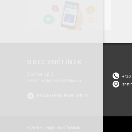
OBEC ZNĚTÍNEK
Znětínek č.p. 2
+420
594 44 Radostín nad Oslavou
zneti
PODROBNÉ KONTAKTY
© 2026 Copyright Obec Znětínek