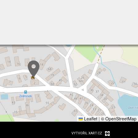
Leaflet
|
© OpenStreetMap
VYTVOŘIL XART.CZ