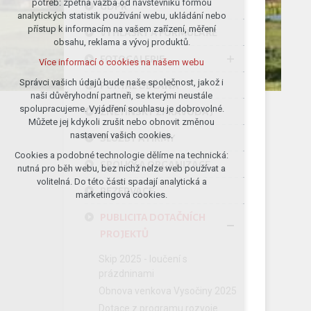
potřeb: zpětná vazba od návštěvníků formou
GDPR
analytických statistik používání webu, ukládání nebo
udržení kontextu stránek (session):
přístup k informacím na vašem zařízení, měření
případná přihlášení, volby jazyka, apod.
VYHLÁŠKY A FORMULÁŘE
obsahu, reklama a vývoj produktů.
Volitelná cookies
FOTOGALERIE
Více informací o cookies na našem webu
analytická pro anonymizované
vyhodnocení návštěvnosti
Správci vašich údajů bude naše společnost, jakož i
PORTÁL OBČANA
naši důvěryhodní partneři, se kterými neustále
marketingová cookies (Google)
spolupracujeme. Vyjádření souhlasu je dobrovolné.
ZNĚTÍNSKÝ ZPRAVODAJ
Více informací o cookies na našem webu
Můžete jej kdykoli zrušit nebo obnovit změnou
nastavení vašich cookies.
SLUŽBY A FIRMY
Cookies a podobné technologie dělíme na technická:
Přijmout všechny cookies
SPOLKY A ORGANIZACE
nutná pro běh webu, bez nichž nelze web používat a
volitelná. Do této části spadají analytická a
REZERVACE
Odmítnout vše
marketingová cookies.
PUBLICITA DOTAČNÍCH
PROJEKTŮ
Skip 2025 - loučení s
prázdninami
Obnova venkova Vysočiny 2025
Dotace z programu rozvoje