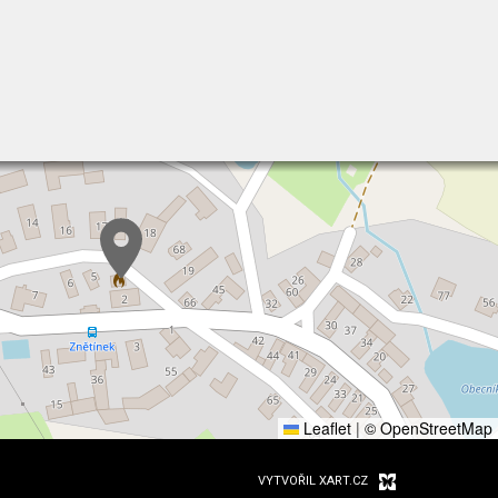
Leaflet
|
© OpenStreetMap
VYTVOŘIL XART.CZ