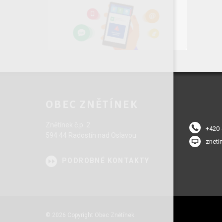
OBEC ZNĚTÍNEK
Znětínek č.p. 2
+420
594 44 Radostín nad Oslavou
zneti
PODROBNÉ KONTAKTY
© 2026 Copyright Obec Znětínek