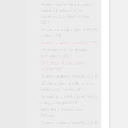
Předcházení vzniku odpadů v
obcích Stránecká Zhoř,
Kněževes a Znětínek v roce
2021
Podpora rozvoje regionů 2019+
v roce 2021
Obnova venkova Vysočiny 2020
Informační a komunikační
technologie 2020
SKIP 2020 - Rozloučení s
prázdninami
Obnova venkova Vysočiny 2019
Údržba a obnova kulturních a
venkovských prvků 2019
Nadační příspěvek z prostředků
innogy Energie 2019
SKIP 2019 - Osvobození
Žďárska
Obnova venkova Vysočiny 2018