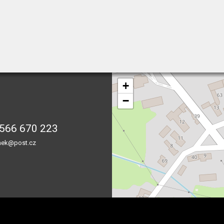
+
−
566 670 223
nek@post.cz