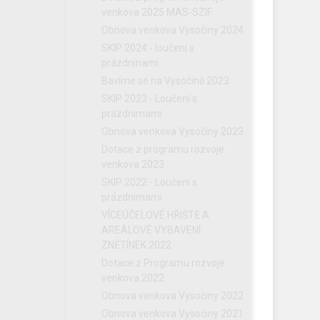
venkova 2025 MAS-SZIF
Obnova venkova Vysočiny 2024
SKIP 2024 - loučení s
prázdninami
Bavíme se na Vysočině 2023
SKIP 2023 - Loučení s
prázdnimami
Obnova venkova Vysočiny 2023
Dotace z programu rozvoje
venkova 2023
SKIP 2022 - Loučení s
prázdnimami
VÍCEÚČELOVÉ HŘIŠTĚ A
AREÁLOVÉ VYBAVENÍ
ZNĚTÍNEK 2022
Dotace z Programu rozvoje
venkova 2022
Obnova venkova Vysočiny 2022
Obnova venkova Vysočiny 2021