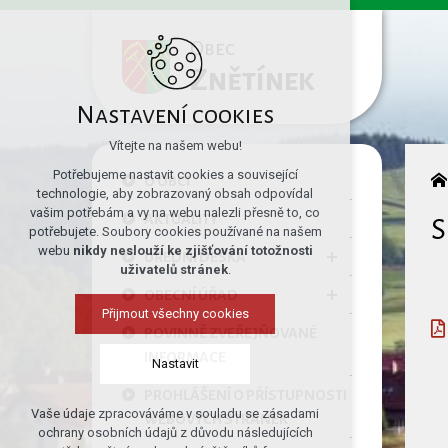
Obec
Znětínek
Nastavení cookies
Vítejte na našem webu!
Potřebujeme nastavit cookies a související
O OBCI
technologie, aby zobrazovaný obsah odpovídal
vašim potřebám a vy na webu nalezli přesně to, co
AKTUALITY
S
potřebujete. Soubory cookies používané na našem
webu
nikdy neslouží ke zjišťování totožnosti
ÚŘEDNÍ DESKA
uživatelů stránek
.
OBECNÍ ÚŘAD
Přijmout všechny cookies
POVINNĚ ZVEŘEJŇOVANÉ
INFORMACE
Nastavit
PROHLÁŠENÍ O PŘÍSTUPNOSTI
Vaše údaje zpracováváme v souladu se zásadami
WEBOVÝCH STRÁNEK
Technická cookies
ochrany osobních údajů z důvodu následujících
nutná pro provozování webu