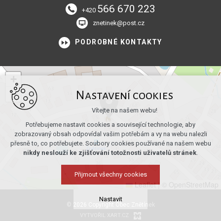
566 670 223
+420
znetinek@post.cz
PODROBNÉ KONTAKTY
+
−
Nastavení cookies
Vítejte na našem webu!
Potřebujeme nastavit cookies a související technologie, aby
zobrazovaný obsah odpovídal vašim potřebám a vy na webu nalezli
přesně to, co potřebujete. Soubory cookies používané na našem webu
nikdy neslouží ke zjišťování totožnosti uživatelů stránek
.
Přijmout všechny cookies
Leaflet
|
© OpenStreetMap
Nastavit
© 2026 Copyright Obec Znětínek
VYTVOŘIL XART.CZ