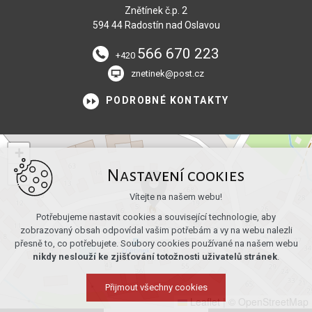
Znětínek č.p. 2
594 44 Radostín nad Oslavou
566 670 223
+420
znetinek@post.cz
PODROBNÉ KONTAKTY
+
−
Nastavení cookies
Vítejte na našem webu!
Potřebujeme nastavit cookies a související technologie, aby
zobrazovaný obsah odpovídal vašim potřebám a vy na webu nalezli
přesně to, co potřebujete. Soubory cookies používané na našem webu
nikdy neslouží ke zjišťování totožnosti uživatelů stránek
.
Přijmout všechny cookies
Leaflet
|
© OpenStreetMap